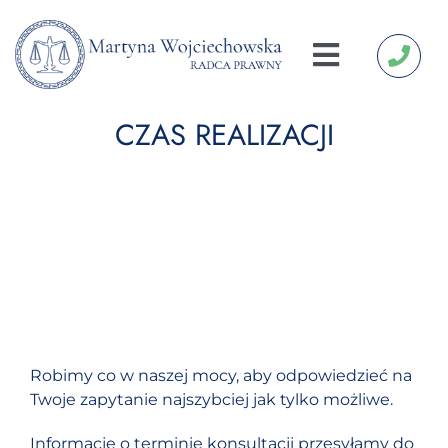
Przejdź
do
zawartości
Toggle
Navigatio
O mnie
CZAS REALIZACJI
Konsultacja On-Line
Oferta
Współpraca
Referencje
Robimy co w naszej mocy, aby odpowiedzieć na
Twoje zapytanie najszybciej jak tylko możliwe.
Blog
Informację o terminie konsultacji przesyłamy do